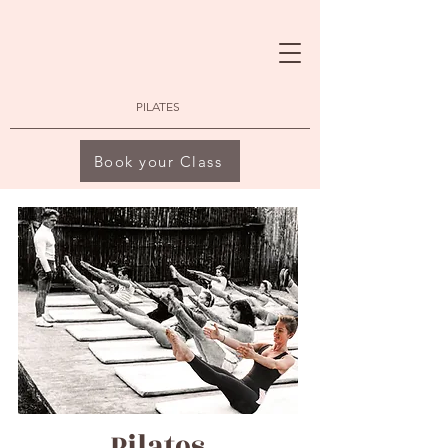
PILATES
Book your Class
Pilates