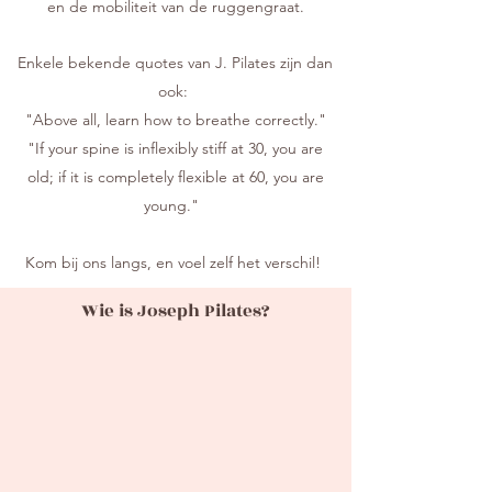
en de mobiliteit van de ruggengraat.
Enkele bekende quotes van J. Pilates zijn dan
ook:
"Above all, learn how to breathe correctly."
"If your spine is inflexibly stiff at 30, you are
old; if it is completely flexible at 60, you are
young."
Kom bij ons langs, en voel zelf het verschil!
Wie is Joseph Pilates?