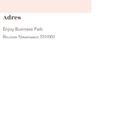
Adres
Enjoy Business Park
Brugse Steenweg 222/001
8630 Veurne
(Google Maps: 'House of Pi ')
Contact
hello@houseofpi.be
HOP Pilates
Over Ons
Contact
Locatie