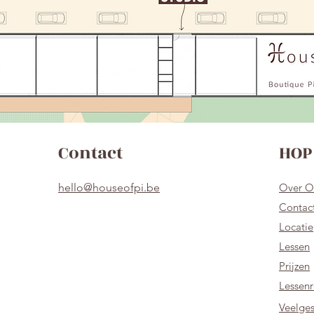
Contact
HOP 
hello@houseofpi.be
Over O
Contac
Locatie
Lessen
Prijzen
Lessenr
Veelges