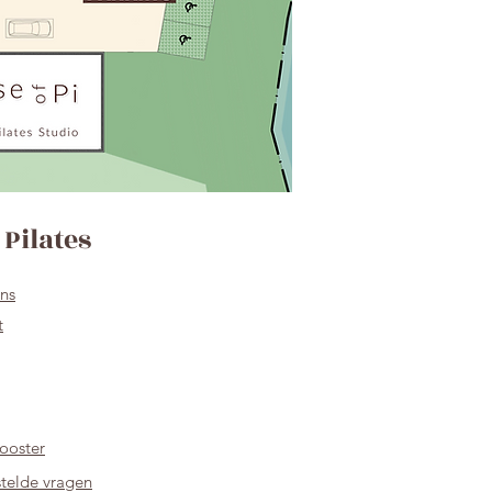
Pilates
ns
t
ooster
telde vragen