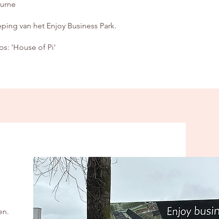
eurne
ping van het Enjoy Business Park.
s: 'House of Pi'
en.