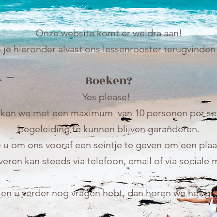
Onze website komt er weldra aan!
je hieronder alvast ons lessenrooster terugvinden 
Boeken?
Yes please!
erken we met een maximum van 10 personen per ses
begeleiding te kunnen blijven garanderen.
u om ons vooraf een seintje te geven om een plaat
eren kan steeds via telefoon, email of via sociale
ien u verder nog vragen hebt, dan horen we het gr