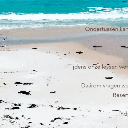
Ondertussen kan 
Tijdens onze lessen w
Daarom vragen we 
Reserv
Ind