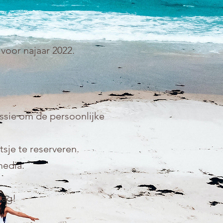
voor najaar 2022.
sie om de persoonlijke
sje te reserveren.
 media.
aag!