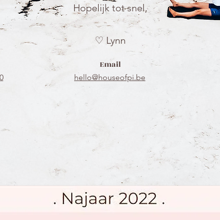
Hopelijk tot snel,
♡ Lynn
Email
0
hello@houseofpi.be