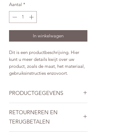
Aantal
*
In winkelwagen
Dit is een productbeschrijving. Hier 
kunt u meer details kwijt over uw 
product, zoals de maat, het materiaal, 
gebruiksinstructies enzovoort.
PRODUCTGEGEVENS
Dit is ruimte voor productgegevens.
RETOURNEREN EN
Hier kunt u meer gegevens kwijt over
uw product, zoals de maat, het
TERUGBETALEN
materiaal, gebruiksinstructies
enzovoort. U kunt er ook schrijven
Hier komen regels te staan over