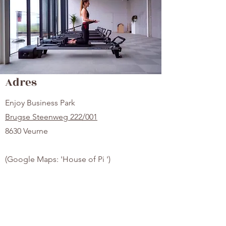
Adres
Enjoy Business Park
Brugse Steenweg 222/001
8630 Veurne
(Google Maps: 'House of Pi ')
Contact
hello@houseofpi.be
HOP Pilates